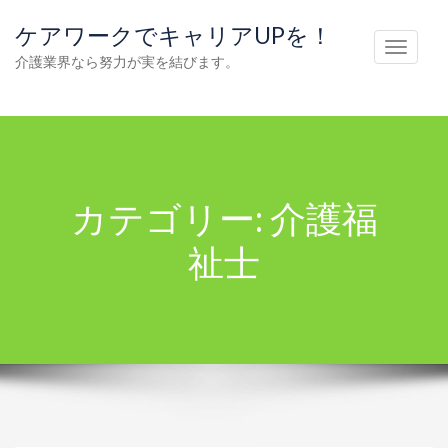
ケアワークでキャリアUPを！
T
介護業界なら努力が実を結びます。
o
g
g
l
e
カテゴリー:
介護福
n
a
祉士
v
i
g
a
t
i
o